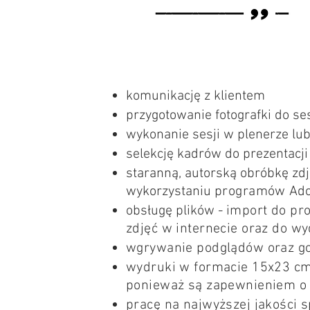
komunikację z klientem
przygotowanie fotografki do sesj
wykonanie sesji w plenerze lub
selekcję kadrów do prezentacji 
staranną, autorską obróbkę zdj
wykorzystaniu
programów
Ado
obsługę plików -
import do pr
zdjęć w internecie oraz do wy
wgrywanie podglądów oraz got
wydruki w formacie 15x23 cm 
ponieważ są zapewnieniem o 
pracę na najwyższej jakości s