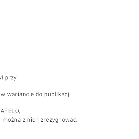
y) przy
w wariancie do publikacji
MAFELO,
e można z nich zrezygnować,