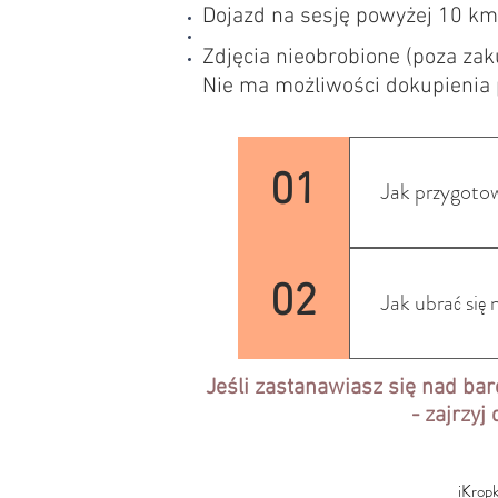
Dojazd na sesję powyżej 10 km
Zdjęcia nieobrobione (poza za
Nie ma możliwości dokupienia 
01
Jak przygotow
W trakcie sesj
dzieci bardzo 
02
Jak ubrać się 
każdy ich ruch
kiedy jest wys
przekąsek, któ
Aby zdjęcia pr
Jeśli zastanawiasz się nad bar
jabłuszko, któ
Stylizacje cał
- zajrzyj
spotkaniu z fo
ubrania gładki
przygotować do
tej kwestii. B
sesji dostosow
tego odpowiedn
iKropk