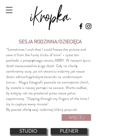
SESJA RODZINNA/DZIECIĘCA
"Sometimes I wish that I could freeze the picture and
save it from the funny tricks of time" - cytat ten
pochodzi z przepięknego utworu ABBY. W naszym życiu
dzień niezauważalnie ściga dzień. Gdy na chwilę
zamkniemy oczy, po ich otwarciu widzimy jak nasze
dzieci zdmuchują kolejne świeczki na urodzinowym
torcie... Magia fotografii pozwala na zamrożenie chwili,
by została w naszej pamięci na zawsze. Warto zadbać,
by kolejny rok nie przeleciał przez nasze palce
zapomniany. "Slipping through my fingers all the time I
try to capture every minute".
By poznać ofertę sesji rodzinnej kliknij przycisk:
WIĘCEJ
STUDIO
PLENER